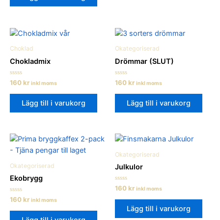
Choklad
Okategoriserad
Chokladmix
Drömmar (SLUT)
Betygsatt
Betygsatt
160
kr
160
kr
inkl moms
inkl moms
0
0
av
av
5
5
Lägg till i varukorg
Lägg till i varukorg
Okategoriserad
Okategoriserad
Julkulor
Ekobrygg
Betygsatt
160
kr
inkl moms
0
Betygsatt
160
kr
av
inkl moms
0
5
Lägg till i varukorg
av
5