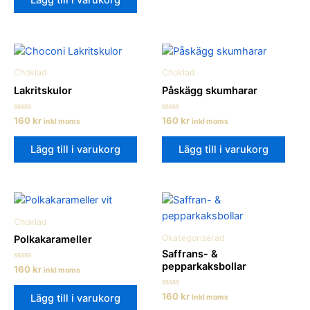
Lägg till i varukorg
Choklad
Choklad
Lakritskulor
Påskägg skumharar
Betygsatt
Betygsatt
160
kr
160
kr
inkl moms
inkl moms
0
0
av
av
5
5
Lägg till i varukorg
Lägg till i varukorg
Choklad
Okategoriserad
Polkakarameller
Saffrans- &
pepparkaksbollar
Betygsatt
160
kr
inkl moms
0
av
5
Betygsatt
160
kr
Lägg till i varukorg
inkl moms
0