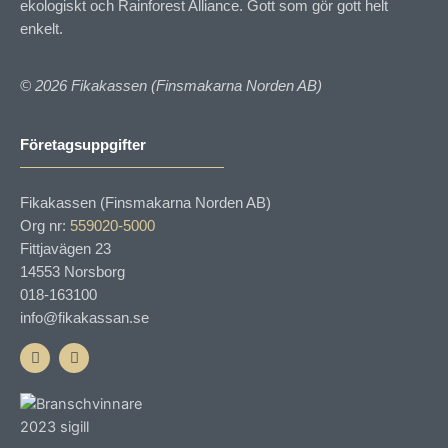
ekologiskt och Rainforest Alliance. Gott som gör gott helt
enkelt.
© 2026 Fikakassen (Finsmakarna Norden AB)
Företagsuppgifter
Fikakassen (Finsmakarna Norden AB)
Org nr:
559020-5000
Fittjavägen 23
14553 Norsborg
018-163100
info@fikakassan.se
F
I
a
n
c
s
e
t
b
a
o
g