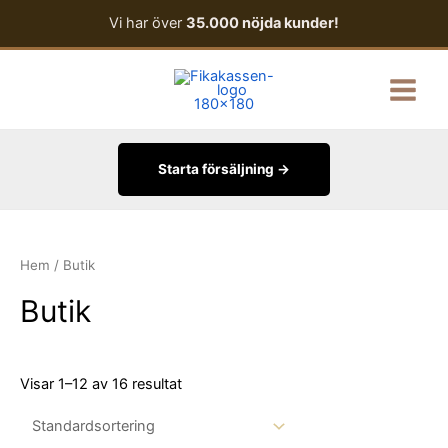
Hoppa
Vi har över
35.000 nöjda kunder!
till
innehåll
Main
Menu
Starta försäljning →
Hem
/ Butik
Butik
Visar 1–12 av 16 resultat