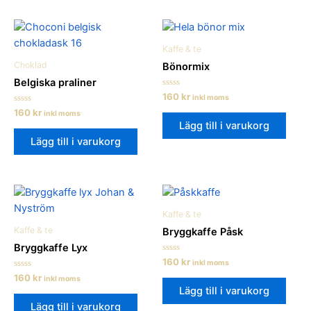
Kaffe & te
Choklad
Bönormix
Belgiska praliner
Betygsatt
160
kr
inkl moms
0
Betygsatt
160
kr
av
inkl moms
0
5
Lägg till i varukorg
av
5
Lägg till i varukorg
Kaffe & te
Kaffe & te
Bryggkaffe Påsk
Bryggkaffe Lyx
Betygsatt
160
kr
inkl moms
0
Betygsatt
160
kr
av
inkl moms
0
5
Lägg till i varukorg
av
5
Lägg till i varukorg