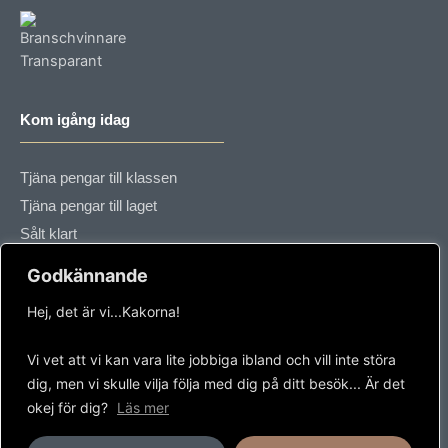
o
r
k
a
-
m
f
Kom igång idag
Tjäna pengar till klassen
Tjäna pengar till laget
Sålt klart
Information
Godkännande
Hej, det är vi...Kakorna!
Frågor & Svar
Om oss / Kontakta oss
Vi vet att vi kan vara lite jobbiga ibland och vill inte störa
dig, men vi skulle vilja följa med dig på ditt besök... Är det
Köpvillkor
okej för dig?
Läs mer
Integritetspolicy & GDPR