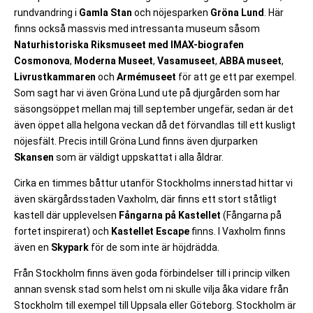
rundvandring i
Gamla Stan
och nöjesparken
Gröna Lund
. Här
finns också massvis med intressanta museum såsom
Naturhistoriska Riksmuseet med IMAX-biografen
Cosmonova
,
Moderna Museet
,
Vasamuseet
,
ABBA museet
,
Livrustkammaren
och
Armémuseet
för att ge ett par exempel.
Som sagt har vi även Gröna Lund ute på djurgården som har
säsongsöppet mellan maj till september ungefär, sedan är det
även öppet alla helgona veckan då det förvandlas till ett kusligt
nöjesfält. Precis intill Gröna Lund finns även djurparken
Skansen
som är väldigt uppskattat i alla åldrar.
Cirka en timmes båttur utanför Stockholms innerstad hittar vi
även skärgårdsstaden Vaxholm, där finns ett stort ståtligt
kastell där upplevelsen
Fångarna på Kastellet
(Fångarna på
fortet inspirerat) och
Kastellet Escape
finns. I Vaxholm finns
även en
Skypark
för de som inte är höjdrädda.
Från Stockholm finns även goda förbindelser till i princip vilken
annan svensk stad som helst om ni skulle vilja åka vidare från
Stockholm till exempel till Uppsala eller Göteborg. Stockholm är