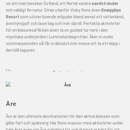
se om man besöker Gotland, ett flertal vackra
sandstränder
och väldigt fin natur. Strax utanför Visby finns även
Kneippbyn
Resort
som utöver boende erbjuder bland annat ett vattenland,
äventyrsgolf och lasertag och mer därtill. Perfekta aktiviteter
för en klassresa! Ni kan även ta en guidad tur nere i den
mystiska underjorden i Lummelundagrottan. Åker ni under
sommarperioden så får ni absolut inte missa att ta ett dopp i
den blå lagunen.
Åre
Åre är den ultimata destinationen för den aktiva klassen som
gillar fart och spänning. Här finns massor med aktiviteter under
hela året även om Åre självklart för och främst är känt för att