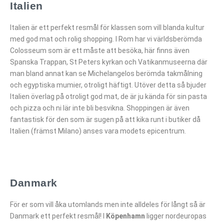
Italien
Italien är ett perfekt resmål för klassen som vill blanda kultur
med god mat och rolig shopping. I Rom har vi världsberömda
Colosseum som är ett måste att besöka, här finns även
Spanska Trappan, St Peters kyrkan och Vatikanmuseerna där
man bland annat kan se Michelangelos berömda takmålning
och egyptiska mumier, otroligt häftigt. Utöver detta så bjuder
Italien överlag på otroligt god mat, de är ju kända för sin pasta
och pizza och ni lär inte bli besvikna. Shoppingen är även
fantastisk för den som är sugen på att kika runt i butiker då
Italien (främst Milano) anses vara modets epicentrum.
Danmark
För er som vill åka utomlands men inte alldeles för långt så är
Danmark ett perfekt resmål! I
Köpenhamn
ligger nordeuropas