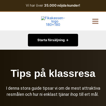
Hoppa
Vi har över
35.000 nöjda kunder!
till
innehåll
Main
Menu
Starta försäljning →
Tips på klassresa
I denna stora guide tipsar vi om de mest attraktiva
resmålen och hur ni enklast tjänar ihop till ert mål.