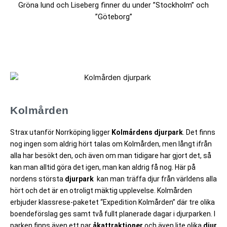
Gröna lund och Liseberg finner du under ”Stockholm” och
”Göteborg”
Kolmården
Strax utanför Norrköping ligger
Kolmårdens djurpark
. Det finns
nog ingen som aldrig hört talas om Kolmården, men långt ifrån
alla har besökt den, och även om man tidigare har gjort det, så
kan man alltid göra det igen, man kan aldrig få nog. Här på
nordens största
djurpark
kan man träffa djur från världens alla
hört och det är en otroligt mäktig upplevelse. Kolmården
erbjuder klassrese-paketet “Expedition Kolmården” där tre olika
boendeförslag ges samt två fullt planerade dagar i djurparken. I
parken finns även ett par
åkattraktioner
och även lite olika
djur