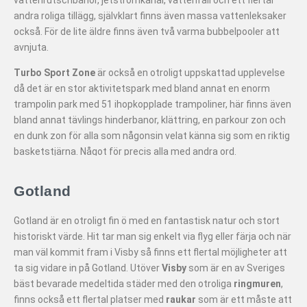
vattenrutschbanor, jetströmkanal, vattenfall och ett flertal
andra roliga tillägg, självklart finns även massa vattenleksaker
också. För de lite äldre finns även två varma bubbelpooler att
avnjuta.
Turbo Sport Zone
är också en otroligt uppskattad upplevelse
då det är en stor aktivitetspark med bland annat en enorm
trampolin park med 51 ihopkopplade trampoliner, här finns även
bland annat tävlings hinderbanor, klättring, en parkour zon och
en dunk zon för alla som någonsin velat känna sig som en riktig
basketstjärna. Något för precis alla med andra ord.
Gotland
Gotland är en otroligt fin ö med en fantastisk natur och stort
historiskt värde. Hit tar man sig enkelt via flyg eller färja och när
man väl kommit fram i Visby så finns ett flertal möjligheter att
ta sig vidare in på Gotland. Utöver
Visby
som är en av Sveriges
bäst bevarade medeltida städer med den otroliga
ringmuren
,
finns också ett flertal platser med
raukar
som är ett måste att