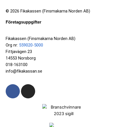
© 2026 Fikakassen (Finsmakarna Norden AB)
Företagsuppgifter
Fikakassen (Finsmakarna Norden AB)
Org nr:
559020-5000
Fittjavägen 23
14553 Norsborg
018-163100
info@fikakassan.se
F
I
a
n
c
s
e
t
b
a
o
g