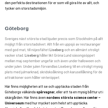
den perfekta destinationen för er som vill göra lite av allt, och
tycker om storstadsmiljön.
Göteborg
Sveriges näst största stad bjuder precis som Stockholm på allt
möjligt från storstadslivet. Allt från en uppsjö av restauranger
med god mat, till nöjesfältet
Liseberg
och en allmänt otroligt
vacker stad.
Liseberg
håller likt Gröna Lund säsongsöppet
mellan maj-september ungefär och även under halloween och
under julen. Under julen förvandlas Liseberg till en otroligt mysig
plats med julmarknad, skridskoåkning och karusellåkning för de
attraktioner som håller vinteröppet.
Här finns möjligheten att se och upptäcka staden från
Göteborgs välkända
spårvagnar
, eller att ta en mysig båttur ut i
skärgården. Här finns även
nordens största science center –
Universeum
med hur mycket som helst att upptäcka.