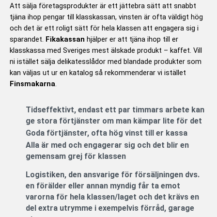
y
Att sälja företagsprodukter är ett jättebra sätt att snabbt
g
tjäna ihop pengar till klasskassan, vinsten är ofta väldigt hög
s
och det är ett roligt sätt för hela klassen att engagera sig i
a
sparandet.
Fikakassan
hjälper er att tjäna ihop till er
t
klasskassa med Sveriges mest älskade produkt – kaffet. Vill
t
ni istället sälja delikatesslådor med blandade produkter som
5
kan väljas ut ur en katalog så rekommenderar vi istället
a
Finsmakarna
.
v
5
Tidseffektivt, endast ett par timmars arbete kan
ge stora förtjänster om man kämpar lite för det
Goda förtjänster, ofta hög vinst till er kassa
Alla är med och engagerar sig och det blir en
gemensam grej för klassen
Logistiken, den ansvarige för försäljningen dvs.
en förälder eller annan myndig får ta emot
varorna för hela klassen/laget och det krävs en
del extra utrymme i exempelvis förråd, garage