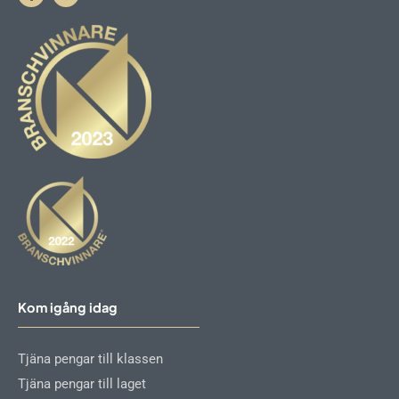
F
I
a
n
c
s
e
t
b
a
o
g
o
r
k
a
-
m
f
Kom igång idag
Tjäna pengar till klassen
Tjäna pengar till laget