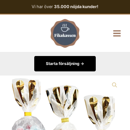
Hoppa
Vi har över
35.000 nöjda kunder!
till
innehåll
Main
Menu
Starta försäljning →
Polkakarameller
mängd