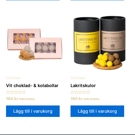
Choklad
Choklad
Vit choklad- & kolabollar
Lakritskulor
Betygsatt
Betygsatt
160
kr
160
kr
inkl moms
inkl moms
0
0
av
av
5
5
Lägg till i varukorg
Lägg till i varukorg