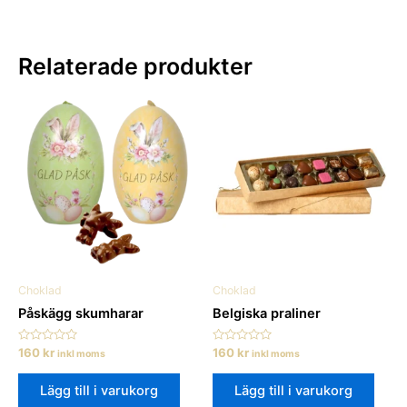
Relaterade produkter
Choklad
Choklad
Påskägg skumharar
Belgiska praliner
Betygsatt
Betygsatt
160
kr
160
kr
inkl moms
inkl moms
0
0
av
av
5
5
Lägg till i varukorg
Lägg till i varukorg