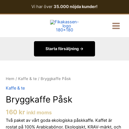
Hoppa
Vi har över
35.000 nöjda kunder!
till
innehåll
Main
Menu
Starta försäljning →
Bryggkaffe
Påsk
mängd
Hem
/
Kaffe & te
/ Bryggkaffe Påsk
Kaffe & te
Bryggkaffe Påsk
160
kr
inkl moms
Två paket av vårt goda ekologiska påskkaffe. Kaffet är
rostat på 100% Arabicabönor. Ekologiskt, KRAV-märkt, och