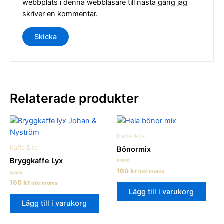
webbplats i denna webbläsare till nästa gång jag
skriver en kommentar.
Relaterade produkter
Kaffe & te
Kaffe & te
Bönormix
Bryggkaffe Lyx
Betygsatt
160
kr
inkl moms
0
Betygsatt
160
kr
av
inkl moms
0
5
Lägg till i varukorg
av
5
Lägg till i varukorg