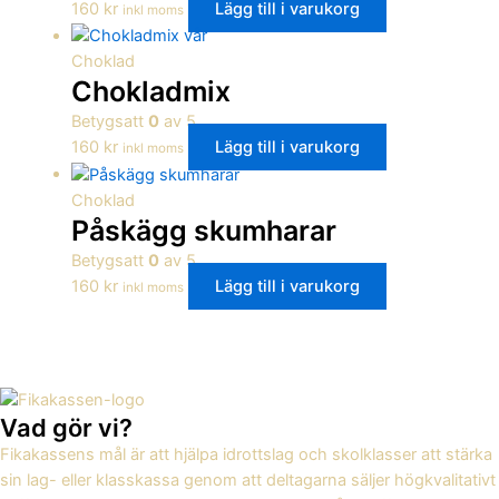
160
kr
Lägg till i varukorg
inkl moms
Choklad
Chokladmix
Betygsatt
0
av 5
160
kr
Lägg till i varukorg
inkl moms
Choklad
Påskägg skumharar
Betygsatt
0
av 5
160
kr
Lägg till i varukorg
inkl moms
Vad gör vi?
Fikakassens mål är att hjälpa idrottslag och skolklasser att stärka
sin lag- eller klasskassa genom att deltagarna säljer högkvalitativt