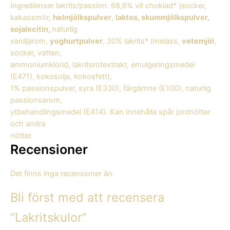
Ingredienser lakrits/passion: 68,6% vit choklad* (socker,
kakaosmör,
helmjölkspulver
,
laktos, skummjölkspulver,
sojalecitin,
naturlig
vaniljarom,
yoghurtpulver
, 30% lakrits* (melass,
vetemjöl
,
socker, vatten,
ammoniumklorid, lakritsrotextrakt, emulgeringsmedel
(E471), kokosolja, kokosfett),
1% passionspulver, syra (E330), färgämne (E100), naturlig
passionsarom,
ytbehandlingsmedel (E414). Kan innehålla spår jordnötter
och andra
nötter.
Recensioner
Det finns inga recensioner än.
Bli först med att recensera
”Lakritskulor”