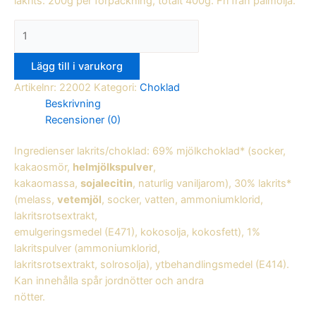
lakrits. 200g per förpackning, totalt 400g. Fri från palmolja.
Lägg till i varukorg
Artikelnr:
22002
Kategori:
Choklad
Beskrivning
Recensioner (0)
Ingredienser lakrits/choklad: 69% mjölkchoklad* (socker,
kakaosmör,
helmjölkspulver
,
kakaomassa,
sojalecitin
, naturlig vaniljarom), 30% lakrits*
(melass,
vetemjöl
, socker, vatten, ammoniumklorid,
lakritsrotsextrakt,
emulgeringsmedel (E471), kokosolja, kokosfett), 1%
lakritspulver (ammoniumklorid,
lakritsrotsextrakt, solrosolja), ytbehandlingsmedel (E414).
Kan innehålla spår jordnötter och andra
nötter.