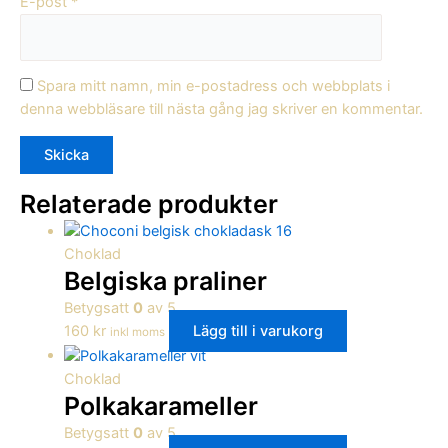
E-post
*
Spara mitt namn, min e-postadress och webbplats i
denna webbläsare till nästa gång jag skriver en kommentar.
Relaterade produkter
Choklad
Belgiska praliner
Betygsatt
0
av 5
160
kr
Lägg till i varukorg
inkl moms
Choklad
Polkakarameller
Betygsatt
0
av 5